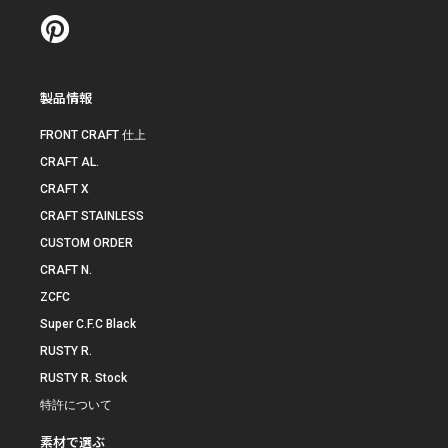
製品情報
FRONT CRAFT 仕上
CRAFT AL.
CRAFT X
CRAFT STAINLESS
CUSTOM ORDER
CRAFT N.
ZCFC
Super C.F.C Black
RUSTY R.
RUSTY R. Stock
特許について
素材で選ぶ