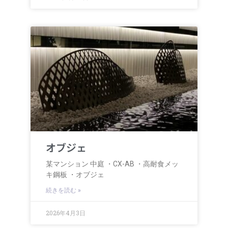
オブジェ
某マンション 中庭 ・CX-AB ・高耐食メッ
キ鋼板 ・オブジェ
続きを読む »
2026年4月3日