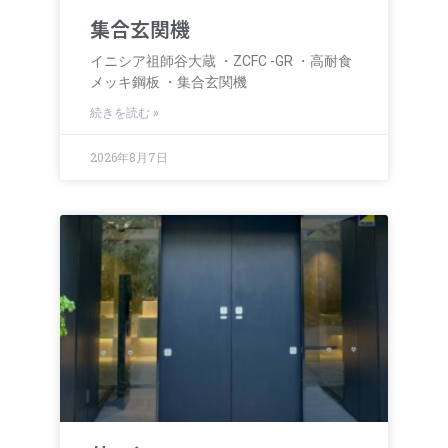
集合玄関機
イニシア祖師谷大蔵 ・ZCFC -GR ・高耐食
メッキ鋼板 ・集合玄関機
続きを読む »
2026年8月7日