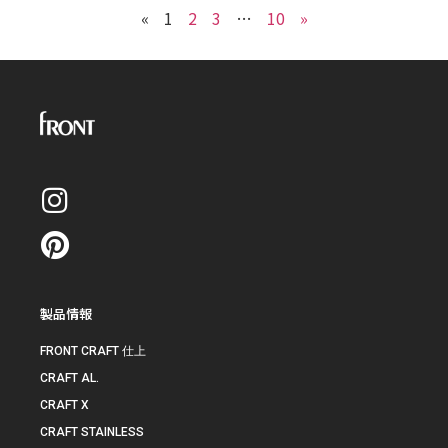
«
1
2
3
…
10
»
製品情報
FRONT CRAFT 仕上
CRAFT AL.
CRAFT X
CRAFT STAINLESS