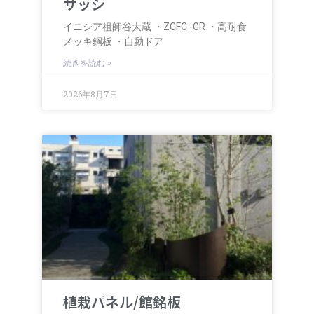
サッシ
イニシア祖師谷大蔵 ・ZCFC -GR ・高耐食
メッキ鋼板 ・自動ドア
続きを読む »
2026年8月7日
植栽パネル/館銘板