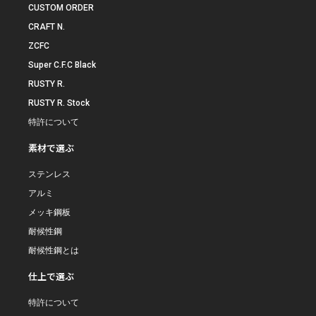
CUSTOM ORDER
CRAFT N.
ZCFC
Super C.F.C Black
RUSTY R.
RUSTY R. Stock
特許について
素材で選ぶ
ステンレス
アルミ
メッキ鋼板
耐候性鋼
耐候性鋼とは
仕上で選ぶ
特許について