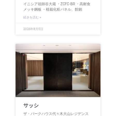
イニシア祖師谷大蔵 ・ZCFC-BR ・高耐食
メッキ鋼板 ・植栽化粧パネル、館銘
続きを読む »
2026年8月5日
サッシ
ザ・パークハウス代々木大山レジデンス