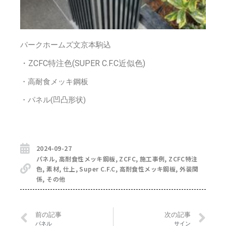
パークホームズ文京本駒込
・ZCFC特注色(SUPER C.F.C近似色)
・高耐食メッキ鋼板
・パネル(凹凸形状)
2024-09-27
パネル
,
高耐食性メッキ鋼板
,
ZCFC
,
施工事例
,
ZCFC特注
色
,
素材
,
仕上
,
Super C.F.C
,
高耐食性メッキ鋼板
,
外装関
係
,
その他
前の記事
次の記事
パネル
サイン