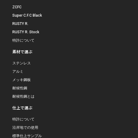
ZCFC
Super C.F.C Black
RUSTY R.
RUSTY R. Stock
特許について
素材で選ぶ
ステンレス
アルミ
メッキ鋼板
耐候性鋼
耐候性鋼とは
仕上で選ぶ
特許について
沿岸地での使用
標準仕上サンプル