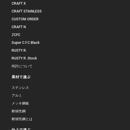
CRAFT X
CRAFT STAINLESS
CUSTOM ORDER
CRAFT N.
ZCFC
Super C.F.C Black
RUSTY R.
RUSTY R. Stock
特許について
素材で選ぶ
ステンレス
アルミ
メッキ鋼板
耐候性鋼
耐候性鋼とは
仕上で選ぶ