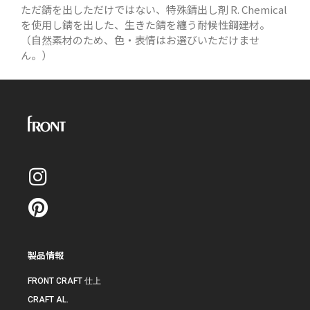
ただ錆を出しただけではない、特殊錆出し剤 R. Chemical
を使用し錆を出した、生きた錆を纏う耐候性鋼建材。
（自然素材のため、色・表情はお選びいただけませ
ん。）
製品情報
FRONT CRAFT 仕上
CRAFT AL.